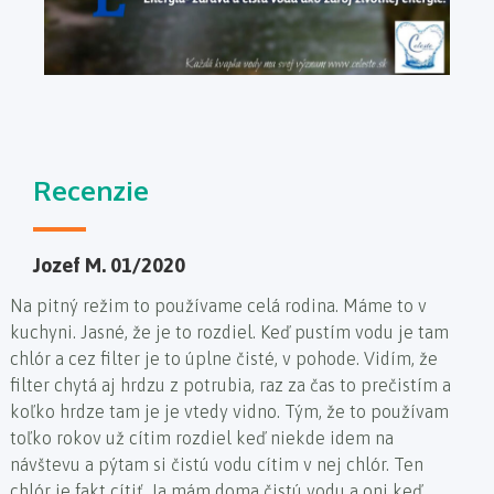
Recenzie
Jozef M. 01/2020
Na pitný režim to používame celá rodina. Máme to v
kuchyni. Jasné, že je to rozdiel. Keď pustím vodu je tam
chlór a cez filter je to úplne čisté, v pohode. Vidím, že
filter chytá aj hrdzu z potrubia, raz za čas to prečistím a
koľko hrdze tam je je vtedy vidno. Tým, že to používam
toľko rokov už cítim rozdiel keď niekde idem na
návštevu a pýtam si čistú vodu cítim v nej chlór. Ten
chlór je fakt cítiť. Ja mám doma čistú vodu a oni keď