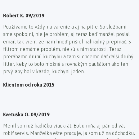
Róbert K. 09/2019
Používame to vždy, na varenie a aj na pitie. So službami
sme spokojní, nie je problém, aj teraz keď manžel poslal
email tak viem, že nám hneď prišiel nahradný prepínač. S
filtrom nemáme problém, nie sú s ním starosti. Teraz
prerábame druhú kuchyňu a tam si chceme dať ďalší druhý
filter, keby to bolo možné s rovnakým paušálom ako ten
prvý, aby bol v každej kuchyni jeden.
Klientom od roku 2015
Kvetuška O. 09/2019
Menil som už hadičku viackrát. Bol u mňa aj pán od vás
robiť servis. Manželka ešte pracuje, ja som už na dôchodku.