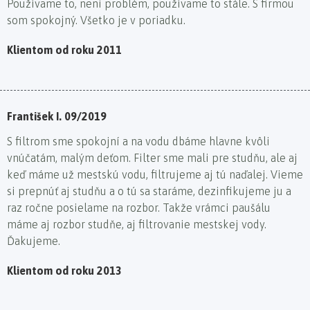
Používame to, neni problém, používame to stále. S firmou
som spokojný. Všetko je v poriadku.
Klientom od roku 2011
František I. 09/2019
S filtrom sme spokojní a na vodu dbáme hlavne kvôli
vnúčatám, malým deťom. Filter sme mali pre studňu, ale aj
keď máme už mestskú vodu, filtrujeme aj tú naďalej. Vieme
si prepnúť aj studňu a o tú sa staráme, dezinfikujeme ju a
raz ročne posielame na rozbor. Takže vrámci paušálu
máme aj rozbor studňe, aj filtrovanie mestskej vody.
Ďakujeme.
Klientom od roku 2013