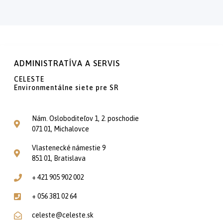
ADMINISTRATÍVA A SERVIS
CELESTE
Environmentálne siete pre SR
Nám. Osloboditeľov 1, 2. poschodie
071 01, Michalovce
Vlastenecké námestie 9
851 01, Bratislava
+ 421 905 902 002
+ 056 381 02 64
celeste@celeste.sk